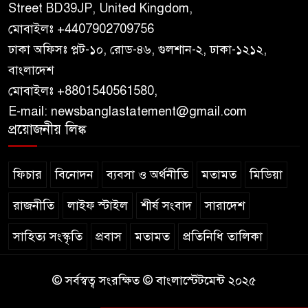
Street BD39JP, United Kingdom,
মোবাইলঃ +4407902709756
ঢাকা অফিসঃ প্লট-১০, রোড-৪৬, গুলশান-২, ঢাকা-১২১২,
বাংলাদেশ
মোবাইলঃ +8801540561580,
E-mail: newsbanglastatement@gmail.com
প্রয়োজনীয় লিঙ্ক
ফিচার
বিনোদন
ব্যবসা ও অর্থনীতি
মতামত
মিডিয়া
রাজনীতি
লাইফ স্টাইল
শীর্ষ সংবাদ
সারাদেশ
সাহিত্য সংস্কৃতি
প্রবাস
মতামত
প্রতিনিধি তালিকা
© সর্বস্বত্ব সংরক্ষিত © বাংলাস্টেটমেন্ট ২০২৫