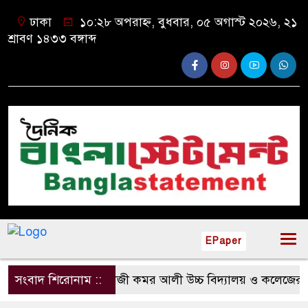
ঢাকা
১০:২৮ অপরাহ্ন, বুধবার, ০৫ অগাস্ট ২০২৬, ২১
শ্রাবণ ১৪৩৩ বঙ্গাব্দ
EPaper
সংবাদ শিরোনাম ::
হাজী কমর আলী উচ্চ বিদ্যালয় ও কলেজের এডহ